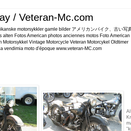
ay / Veteran-Mc.com
os Amerikanske motorsykkler gamle bilder アメリカンバイク、古
s alten Fotos American photos anciennes motos Foto American
n Motorsykkel Vintage Motorcycle Veteran Motorcykel Oldtimer
a vendimia moto d'époque www.veteran-MC.com
Al
K
m
"k