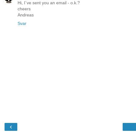
Hi, I´ve sent you an email - o.k.?
cheers
Andreas
Svar
‹