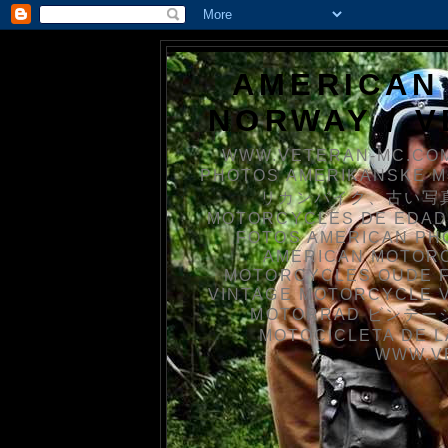
AMERICAN
NORWAY / 
WWW.VETERAN-MC.COM
PHOTOS AMERIKANSKE 
リカンバイク、古い写真を
MOTORCYCLES DE EDAD
FOTOS AMERICAN PH
AMERICAN MOTOR
MOTORCYCLES OUDE 
VINTAGE MOTORCYCLE 
MOTORRAD ビンテージ
MOTOCICLETA DE L
WWW.V