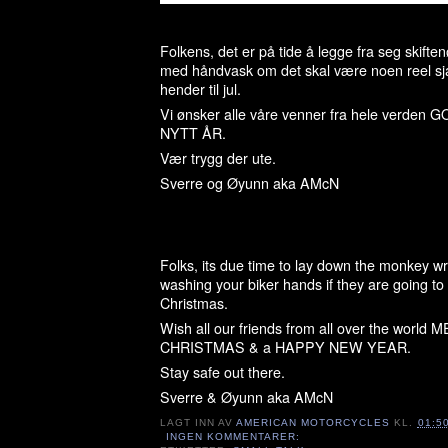
Folkens, det er på tide å legge fra seg skifte
med håndvask om det skal være noen reel sj
hender til jul.
Vi ønsker alle våre venner fra hele verden
NYTT ÅR.
Vær trygg der ute.
Sverre og Øyunn aka AMcN
Folks, its due time to lay down the monkey w
washing your biker hands if they are going to 
Christmas.
Wish all our friends from all over the world
CHRISTMAS & a HAPPY NEW YEAR.
Stay safe out there.
Sverre & Øyunn aka AMcN
LAGT INN AV
AMERICAN MOTORCYCLES
KL.
01:5
INGEN KOMMENTARER: