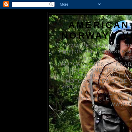
AMERICAN
NORWAY / 
WWW.VETERAN-MC.COM
PHOTOS AMERIKANSKE 
リカンバイク、古い写真を
MOTORCYCLES DE EDAD
FOTOS AMERICAN PH
AMERICAN MOTOR
MOTORCYCLES OUDE 
VINTAGE MOTORCYCLE 
MOTORRAD ビンテージ
MOTOCICLETA DE L
WWW.V