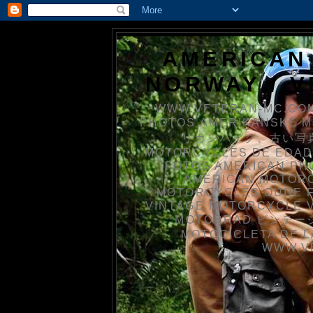
AMERICAN
NORWAY / 
WWW.VETERAN-MC.COM
PHOTOS AMERIKANSKE 
リカンバイク、古い写真を
MOTORCYCLES DE EDAD
FOTOS AMERICAN PH
AMERICAN MOTOR
MOTORCYCLES OUDE 
VINTAGE MOTORCYCLE 
MOTORRAD ビンテージ
MOTOCICLETA DE L
WWW.V