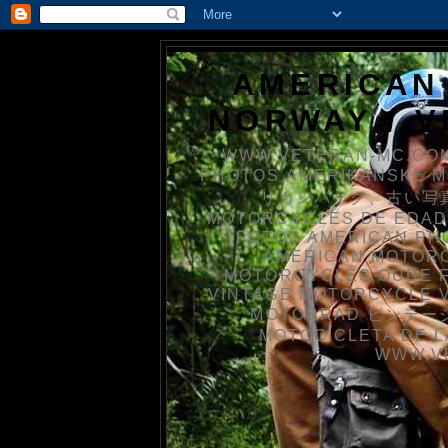
AMERICAN
NORWAY / 
WWW.VETERAN-MC.COM
PHOTOS AMERIKANSKE 
リカンバイク、古い写真を
MOTORCYCLES DE EDAD
FOTOS AMERICAN PH
AMERICAN MOTOR
MOTORCYCLES OUDE 
VINTAGE MOTORCYCLE 
MOTORRAD ビンテージ
MOTOCICLETA DE L
WWW.V