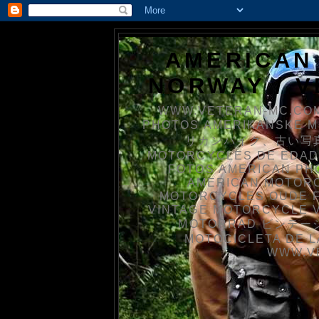
AMERICAN
NORWAY / 
WWW.VETERAN-MC.COM
PHOTOS AMERIKANSKE 
リカンバイク、古い写真を
MOTORCYCLES DE EDAD
FOTOS AMERICAN PH
AMERICAN MOTOR
MOTORCYCLES OUDE 
VINTAGE MOTORCYCLE 
MOTORRAD ビンテージ
MOTOCICLETA DE L
WWW.V