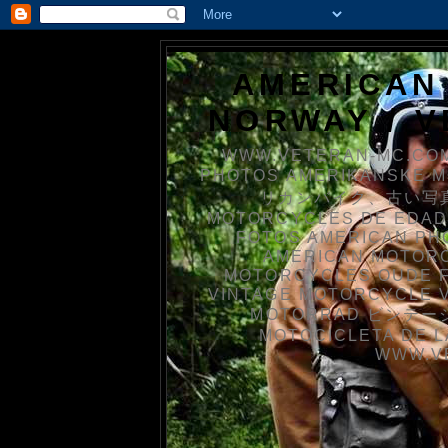
AMERICAN
NORWAY / 
WWW.VETERAN-MC.COM
PHOTOS AMERIKANSKE 
リカンバイク、古い写真を
MOTORCYCLES DE EDAD
FOTOS AMERICAN PH
AMERICAN MOTOR
MOTORCYCLES OUDE 
VINTAGE MOTORCYCLE 
MOTORRAD ビンテージ
MOTOCICLETA DE L
WWW.V