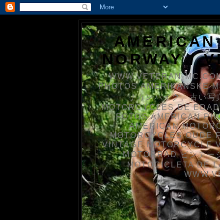
AMERICAN
NORWAY / 
WWW.VETERAN-MC.COM
PHOTOS AMERIKANSKE 
リカンバイク、古い写真を
MOTORCYCLES DE EDAD
FOTOS AMERICAN PH
AMERICAN MOTOR
MOTORCYCLES OUDE 
VINTAGE MOTORCYCLE 
MOTORRAD ビンテージ
MOTOCICLETA DE L
WWW.V