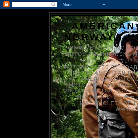
AMERICAN
NORWAY / 
WWW.VETERAN-MC.COM
PHOTOS AMERIKANSKE 
リカンバイク、古い写真を
MOTORCYCLES DE EDAD
FOTOS AMERICAN PH
AMERICAN MOTOR
MOTORCYCLES OUDE 
VINTAGE MOTORCYCLE 
MOTORRAD ビンテージ
MOTOCICLETA DE L
WWW.V