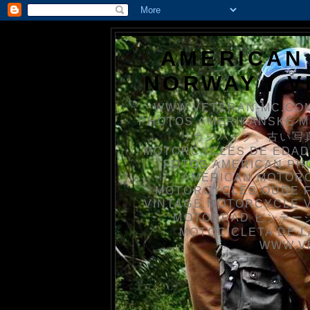
AMERICAN
NORWAY / 
WWW.VETERAN-MC.COM
PHOTOS AMERIKANSKE 
リカンバイク、古い写真を
MOTORCYCLES DE EDAD
FOTOS AMERICAN PH
AMERICAN MOTOR
MOTORCYCLES OUDE 
VINTAGE MOTORCYCLE 
MOTORRAD ビンテージ
MOTOCICLETA DE L
WWW.V