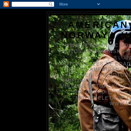
AMERICAN
NORWAY / 
WWW.VETERAN-MC.COM
PHOTOS AMERIKANSKE 
リカンバイク、古い写真を
MOTORCYCLES DE EDAD
FOTOS AMERICAN PH
AMERICAN MOTOR
MOTORCYCLES OUDE 
VINTAGE MOTORCYCLE 
MOTORRAD ビンテージ
MOTOCICLETA DE L
WWW.V