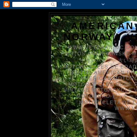
AMERICAN
NORWAY / 
WWW.VETERAN-MC.COM
PHOTOS AMERIKANSKE 
リカンバイク、古い写真を
MOTORCYCLES DE EDAD
FOTOS AMERICAN PH
AMERICAN MOTOR
MOTORCYCLES OUDE 
VINTAGE MOTORCYCLE 
MOTORRAD ビンテージ
MOTOCICLETA DE L
WWW.V