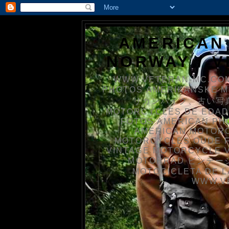
AMERICAN
NORWAY / 
WWW.VETERAN-MC.COM
PHOTOS AMERIKANSKE 
リカンバイク、古い写真を
MOTORCYCLES DE EDAD
FOTOS AMERICAN PH
AMERICAN MOTOR
MOTORCYCLES OUDE 
VINTAGE MOTORCYCLE 
MOTORRAD ビンテージ
MOTOCICLETA DE L
WWW.V