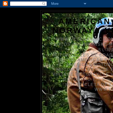
AMERICAN
NORWAY / 
WWW.VETERAN-MC.COM
PHOTOS AMERIKANSKE 
リカンバイク、古い写真を
MOTORCYCLES DE EDAD
FOTOS AMERICAN PH
AMERICAN MOTOR
MOTORCYCLES OUDE 
VINTAGE MOTORCYCLE 
MOTORRAD ビンテージ
MOTOCICLETA DE L
WWW.V