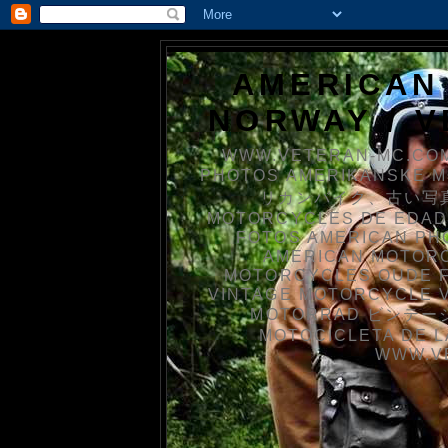
AMERICAN
NORWAY / 
WWW.VETERAN-MC.COM
PHOTOS AMERIKANSKE 
リカンバイク、古い写真を
MOTORCYCLES DE EDAD
FOTOS AMERICAN PH
AMERICAN MOTOR
MOTORCYCLES OUDE 
VINTAGE MOTORCYCLE 
MOTORRAD ビンテージ
MOTOCICLETA DE L
WWW.V