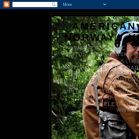
AMERICAN
NORWAY / 
WWW.VETERAN-MC.COM
PHOTOS AMERIKANSKE 
リカンバイク、古い写真を
MOTORCYCLES DE EDAD
FOTOS AMERICAN PH
AMERICAN MOTOR
MOTORCYCLES OUDE 
VINTAGE MOTORCYCLE 
MOTORRAD ビンテージ
MOTOCICLETA DE L
WWW.V