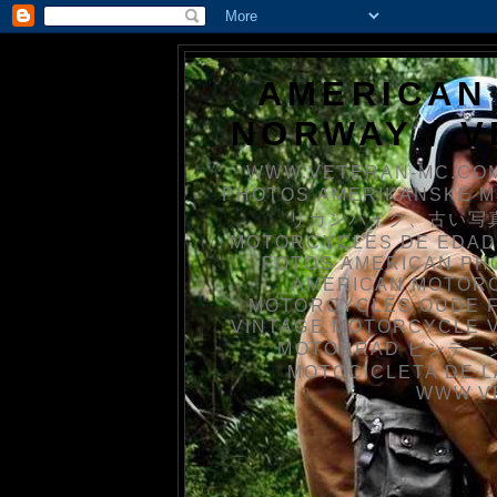
AMERICAN
NORWAY / 
WWW.VETERAN-MC.COM
PHOTOS AMERIKANSKE 
リカンバイク、古い写真を
MOTORCYCLES DE EDAD
FOTOS AMERICAN PH
AMERICAN MOTOR
MOTORCYCLES OUDE 
VINTAGE MOTORCYCLE 
MOTORRAD ビンテージ
MOTOCICLETA DE L
WWW.V