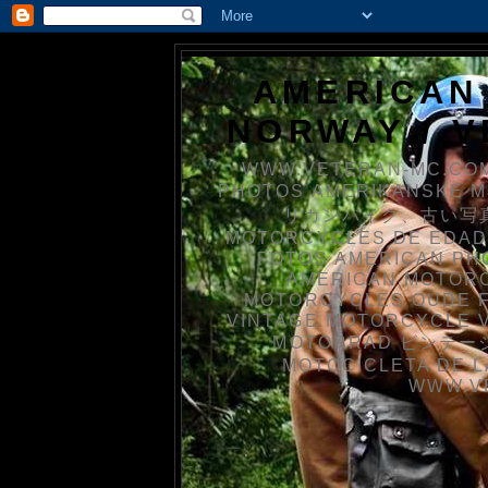
AMERICAN
NORWAY / 
WWW.VETERAN-MC.COM
PHOTOS AMERIKANSKE 
リカンバイク、古い写真を
MOTORCYCLES DE EDAD
FOTOS AMERICAN PH
AMERICAN MOTOR
MOTORCYCLES OUDE 
VINTAGE MOTORCYCLE 
MOTORRAD ビンテージ
MOTOCICLETA DE L
WWW.V