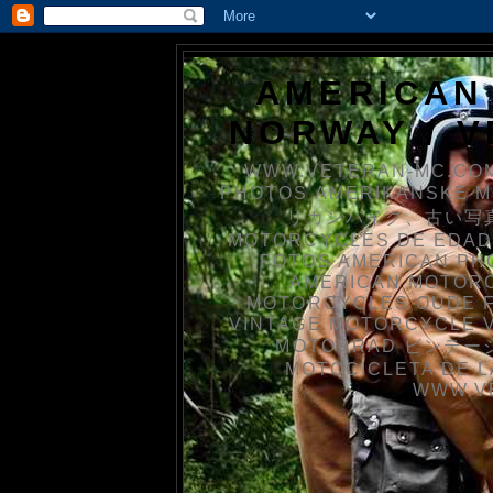
AMERICAN
NORWAY / 
WWW.VETERAN-MC.COM
PHOTOS AMERIKANSKE 
リカンバイク、古い写真を
MOTORCYCLES DE EDAD
FOTOS AMERICAN PH
AMERICAN MOTOR
MOTORCYCLES OUDE 
VINTAGE MOTORCYCLE 
MOTORRAD ビンテージ
MOTOCICLETA DE L
WWW.V