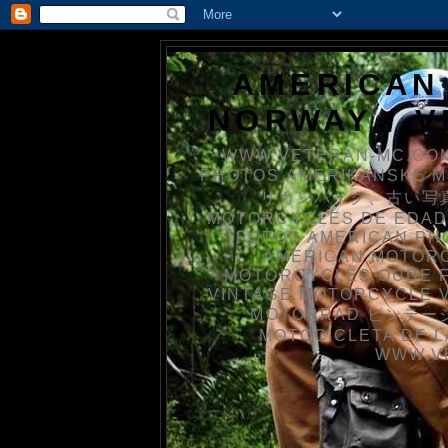
AMERICAN
NORWAY / 
WWW.VETERAN-MC.COM
PHOTOS AMERIKANSKE 
リカンバイク、古い写真を
MOTORCYCLES DE EDAD
FOTOS AMERICAN PH
AMERICAN MOTOR
MOTORCYCLES OUDE 
VINTAGE MOTORCYCLE 
MOTORRAD ビンテージ
MOTOCICLETA DE L
WWW.V