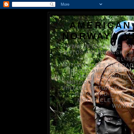
AMERICAN
NORWAY / 
WWW.VETERAN-MC.COM
PHOTOS AMERIKANSKE 
リカンバイク、古い写真を
MOTORCYCLES DE EDAD
FOTOS AMERICAN PH
AMERICAN MOTOR
MOTORCYCLES OUDE 
VINTAGE MOTORCYCLE 
MOTORRAD ビンテージ
MOTOCICLETA DE L
WWW.V