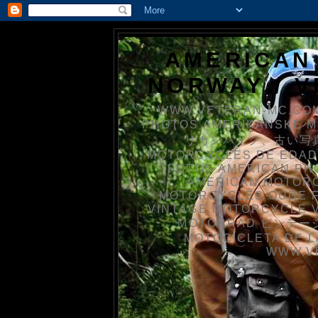
AMERICAN
NORWAY / 
WWW.VETERAN-MC.COM
PHOTOS AMERIKANSKE 
リカンバイク、古い写真を
MOTORCYCLES DE EDAD
FOTOS AMERICAN PH
AMERICAN MOTOR
MOTORCYCLES OUDE 
VINTAGE MOTORCYCLE 
MOTORRAD ビンテージ
MOTOCICLETA DE L
WWW.V