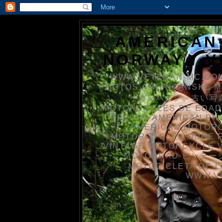
AMERICAN
NORWAY / 
WWW.VETERAN-MC.COM
PHOTOS AMERIKANSKE 
リカンバイク、古い写真を
MOTORCYCLES DE EDAD
FOTOS AMERICAN PH
AMERICAN MOTOR
MOTORCYCLES OUDE 
VINTAGE MOTORCYCLE 
MOTORRAD ビンテージ
MOTOCICLETA DE L
WWW.V