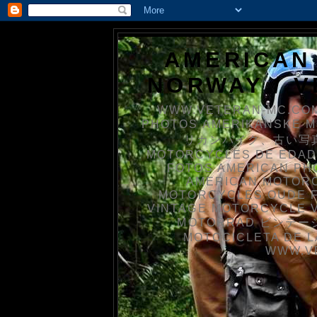
AMERICAN
NORWAY / 
WWW.VETERAN-MC.COM
PHOTOS AMERIKANSKE 
リカンバイク、古い写真を
MOTORCYCLES DE EDAD
FOTOS AMERICAN PH
AMERICAN MOTOR
MOTORCYCLES OUDE 
VINTAGE MOTORCYCLE 
MOTORRAD ビンテージ
MOTOCICLETA DE L
WWW.V