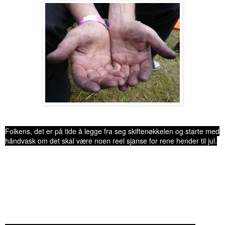
Folkens, det er på tide å legge fra seg skiftenøkkelen og starte med
håndvask om det skal være noen reel sjanse for rene hender til jul.
Vi ønsker alle våre venner fra hele verden GOD JUL & et GODT
NYTT ÅR.
Vær trygg der ute.
Sverre og Øyunn aka AMcN