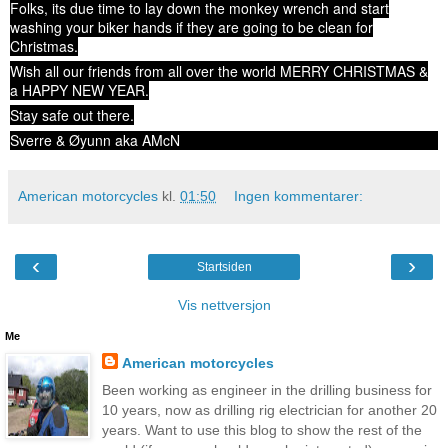
Folks, its due time to lay down the monkey wrench and start
washing your biker hands if they are going to be clean for
Christmas.
Wish all our friends from all over the world MERRY CHRISTMAS &
a HAPPY NEW YEAR.
Stay safe out there.
Sverre & Øyunn aka AMcN
American motorcycles
kl.
01:50
Ingen kommentarer:
‹
›
Startsiden
Vis nettversjon
Me
American motorcycles
Been working as engineer in the drilling business for
10 years, now as drilling rig electrician for another 20
years. Want to use this blog to show the rest of the