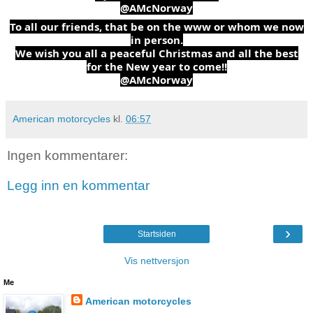
@AMcNorway
To all our friends, that be on the www or whom we now
in person.
We wish you all a peaceful Christmas and all the best
for the New year to come!!
@AMcNorway
American motorcycles
kl.
06:57
Ingen kommentarer:
Legg inn en kommentar
›
Startsiden
Vis nettversjon
Me
American motorcycles