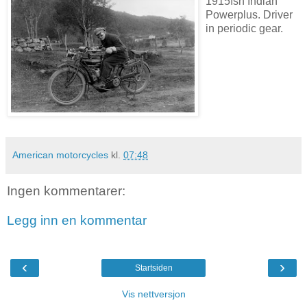
1915ìsh Indian
Powerplus. Driver
in periodic gear.
American motorcycles
kl.
07:48
Ingen kommentarer:
Legg inn en kommentar
‹
›
Startsiden
Vis nettversjon