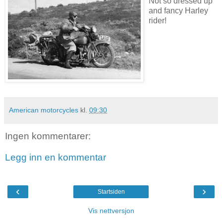
Not so dressed up
and fancy Harley
rider!
American motorcycles
kl.
09:30
Ingen kommentarer:
Legg inn en kommentar
‹
›
Startsiden
Vis nettversjon