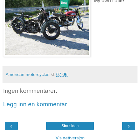
My own flattie
American motorcycles
kl.
07:06
Ingen kommentarer:
Legg inn en kommentar
‹
›
Startsiden
Vis nettversjon